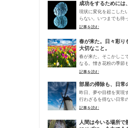
成功をするためには
現状に変化を起こした
らない。いつまでも待っ
記事を読む
春が来た。日々彩り
大切なこと。
春が来た。そこかしこ
なる。憎き花粉の季節も
記事を読む
部屋の掃除も、日常
昨日、夢や目標を実現
行わざるを得ない日常の
記事を読む
人間は今いる場所で