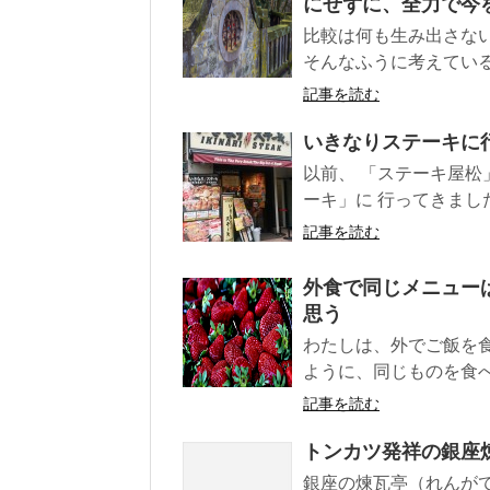
にせずに、全力で今
比較は何も生み出さな
そんなふうに考えている
記事を読む
いきなりステーキに
以前、 「ステーキ屋松
ーキ」に 行ってきました！
記事を読む
外食で同じメニュー
思う
わたしは、外でご飯を
ように、同じものを食べ
記事を読む
トンカツ発祥の銀座
銀座の煉瓦亭（れんがて