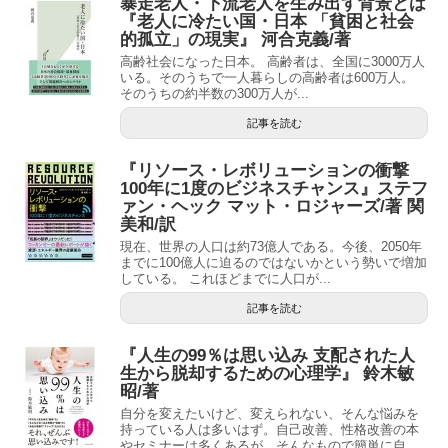
暴走老人・下流老人を生み出す背景とは
『老人に冷たい国・日本 「貧困と社会
的孤立」の現実』 河合克義/著
高齢社会になった日本。 高齢者は、全国に3000万人
いる。そのうちで一人暮らしの高齢者は600万人。
そのうちの約半数の300万人が...
記事を読む
『リソース・レボリューションの衝撃
100年に1度のビジネスチャンス』ステフ
ァン・ヘック マット・ロジャーズ/著 関
美和/訳
現在、世界の人口は約73億人である。今後、2050年
までに100億人に迫るのではないかという勢いで増加
している。 これほどまでに人口が...
記事を読む
『人生の99％は思い込み 支配された人
生から脱却するための心理学』 鈴木敏
昭/著
自分を変えたいけど、変えられない、そんな悩みを
持っている人は多いはず。自己改善、性格改善の本
やセミナーは多くあるが、そんなもので簡単に自...