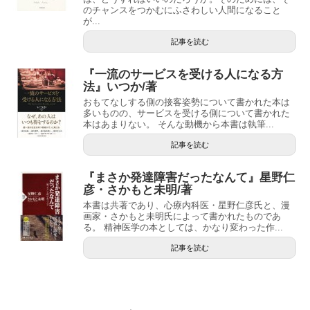
のチャンスをつかむにふさわしい人間になること
が...
記事を読む
『一流のサービスを受ける人になる方
法』いつか/著
おもてなしする側の接客姿勢について書かれた本は
多いものの、サービスを受ける側について書かれた
本はあまりない。 そんな動機から本書は執筆...
記事を読む
『まさか発達障害だったなんて』星野仁
彦・さかもと未明/著
本書は共著であり、心療内科医・星野仁彦氏と、漫
画家・さかもと未明氏によって書かれたものであ
る。 精神医学の本としては、かなり変わった作...
記事を読む