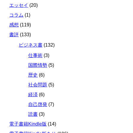
エッセイ
(20)
コラム
(1)
感想
(119)
書評
(133)
ビジネス書
(132)
仕事術
(3)
国際情勢
(5)
歴史
(6)
社会問題
(5)
経済
(6)
自己啓発
(7)
読書
(3)
電子書籍Kindle版
(14)