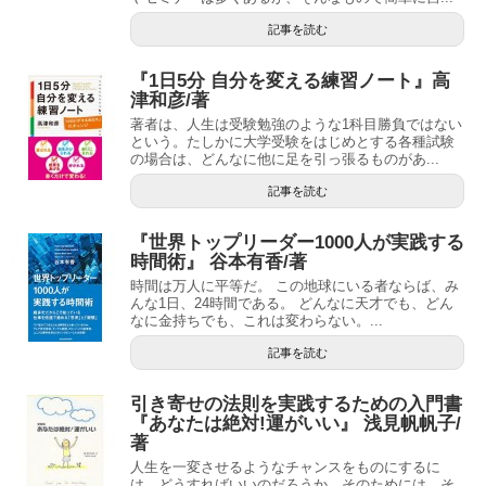
記事を読む
『1日5分 自分を変える練習ノート』高
津和彦/著
著者は、人生は受験勉強のような1科目勝負ではない
という。たしかに大学受験をはじめとする各種試験
の場合は、どんなに他に足を引っ張るものがあ...
記事を読む
『世界トップリーダー1000人が実践する
時間術』 谷本有香/著
時間は万人に平等だ。 この地球にいる者ならば、み
んな1日、24時間である。 どんなに天才でも、どん
なに金持ちでも、これは変わらない。...
記事を読む
引き寄せの法則を実践するための入門書
『あなたは絶対!運がいい』 浅見帆帆子/
著
人生を一変させるようなチャンスをものにするに
は、どうすればいいのだろうか。そのためには、そ