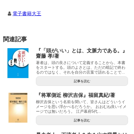
電子書籍大王
関連記事
『「頭がいい」とは、文脈力である。』
齋藤 孝/著
著者は、頭の良さについて定義することから、本書
をスタートする。頭のよさとは、ただの暗記で終わ
るのではなく、それを自分の言葉で語れることで...
記事を読む
『将軍側近 柳沢吉保』福留真紀/著
柳沢吉保という名前を聞いて、皆さんはどういうイ
メージを思い浮かべるだろうか。 おおむね良いイメ
ージでは無いだろう。 江戸幕府5代...
記事を読む